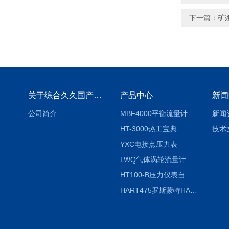
下一篇：
矿
关于综合久久国产九一剧情麻豆
产品中心
新闻
公司简介
MBF4000平衡流量计
新闻
HT-3000热工宝典
技术
YXC电接点压力表
LWQ气体涡轮流量计
HT100-B压力仪表自动校验系统
HART475罗斯蒙特HART475手操器