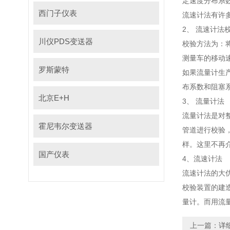
定速度分布系数
西门子仪表
流速计法有许多优
2、 流
川仪PDS变送器
校验方法为
测量车的移动速
罗斯蒙特
如果流量计生产
布系数和阻塞系数
北京E+H
3、 流量计法
流量计法是对整个
霍尼韦尔变送器
管道进行校验
样。这里不再介绍
国产仪表
4、流速计法
流速计法的大优点
校验装置的建造
量计。而用
上一篇：
详