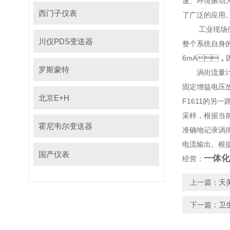
速、环境振动
西门子仪表
了广泛的应用
工业现场使用的
川仪PDS变送器
整个系统自身的电
6mA，
罗斯蒙特
涡街流量计所使
固定增益电压放大
北京E+H
F1611的另一
采样，根
霍尼韦尔变送器
准确地记录涡街信
电流输出。
国产仪表
一体化
经营：
上一篇：
天
下一篇：
卫