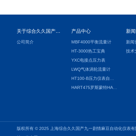
关于综合久久国产九一剧情麻豆
产品中心
新闻
公司简介
MBF4000平衡流量计
新闻
HT-3000热工宝典
技术
YXC电接点压力表
LWQ气体涡轮流量计
HT100-B压力仪表自动校验系统
HART475罗斯蒙特HART475手操器
版权所有 © 2025 上海综合久久国产九一剧情麻豆自动化仪表有限公司(www.