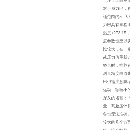
（注：上面
对于威力巴
适范围的zui大
力巴具有量程比大
温度+273.1
度参数也应以实际
比较大，在
或压力值重新计算
够长时，推
测量精度由原来的
巴仍需注意防堵
运动，颗粒小
探头的堵塞；
量，其差压
备也无法准确
较大的几个方面