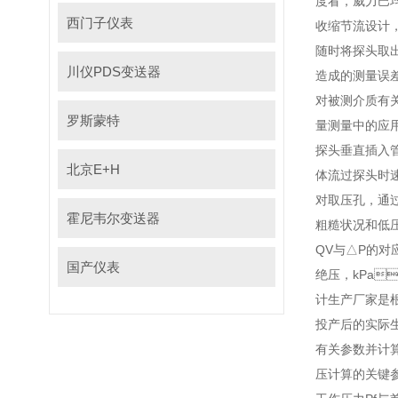
度看，威力巴
西门子仪表
收缩节流设计
随时将探头取出检
川仪PDS变送器
造成的测量误差
对被测介质有关
罗斯蒙特
量测量中的应用
探头垂直插入管道
北京E+H
体流过探头时速
对取压孔
霍尼韦尔变送器
粗糙状况和低压
QV与△P的对应关
国产仪表
绝压，kPa
计生产厂家是根
投产后的实际生
有关参数并计算
压计算的关键参数之一