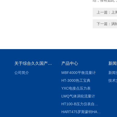
结，惟有
上一篇：
上
下一篇：
涡
关于综合久久国产九一剧情麻豆
产品中心
新闻
公司简介
MBF4000平衡流量计
新闻
HT-3000热工宝典
技术
YXC电接点压力表
LWQ气体涡轮流量计
HT100-B压力仪表自动校验系统
HART475罗斯蒙特HART475手操器