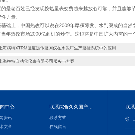
。
老百姓已经发现按热量表交费越来越放心可靠，并且能够节约
力量。
，中国热改可以说在2009年厚积薄发、水到渠成的当然之
当年热改市场2000亿商机的炒作。这也将是中国扩大内需的一个
上海横特XTRM温度远传监测仪在水泥厂生产监控系统中的应用
上海横特自动化仪表有限公司服务与方案
闻中心
联系综合久久国产九一剧情麻豆
联系
闻资讯
联系方式
术文章
在线留言