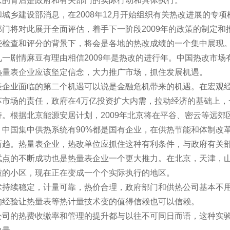
。在概念的背后是政府和有关部门的实际行动和具体执行。
乡建设部消息，在2008年12月开始组织有关热改进展的专项检查和
政部门将对此展开全面评估，着手下一阶段2009年的政策的制定和推广
和评分的背景下，将会是各地的热改成绩的一个集中展现。同
一剧情麻豆有理由相信2009年是热改的进行年。中国热改市场有很大
表企业应该坚定信念，大力推广市场，抓住发展机遇。
面临的第二个机遇可以说是金融危机带来的机遇。在宏观经济环
市场的责任，政府在4万亿投资扩大内需，拉动经济的基础上
。根据北京能源安居计划，2009年北京将在平谷、密云
；中国集中供热系统有90%都是国有企业，在供热节能和体制改革的
。热量表企业，热改单位应抓住这种有利条件，与政府有关部
不断成功也是热量表企业一个更大推力。在北京，天津，山东
小区，现在正在变成一个个实际执行的地区。
持续稳定，计量可靠，热价合理，政府部门和供热
多年的经验让热量表等热计量技术变的值得信赖也可以信赖。
热费收缴率和管理的提升都与以往不可同日而语，这种实验的成