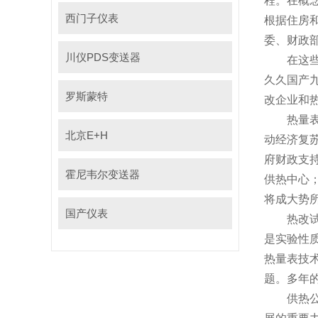
程
西门子仪表
根据住房和城
委、财
川仪PDS变送器
在这些检查
久久国产九
罗斯蒙特
改企业和热量
热量表企业
北京E+H
动经济复苏
府财政支持
霍尼韦尔变送器
供热中心
将成大势所趋
国产仪表
热改试点的
是实验性质的
热量表技术
题。
供热公司的