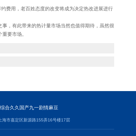
费用，老百姓态度的改变将成为决定热改进展进行
事，有此带来的热计量市场当然也值得期待，虽然很
重要市场。
综合久久国产九一剧情麻豆
上海市嘉定区新源路155弄16号楼17层