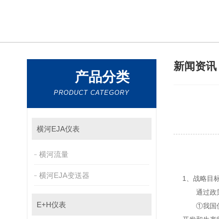
新闻资
产品分类
PRODUCT CATEGORY
横河EJA仪表
横河流量
横河EJA变送器
1、战略目
通过政策引导
E+H仪表
①我国仪器仪