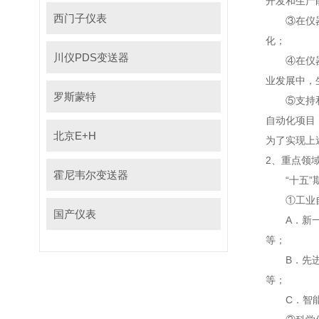
开发和生产能
西门子仪表
③在仪器仪表
化；
川仪PDS变送器
④在仪器仪
业发展中
罗斯蒙特
⑤支持和发展
自动化项目
北京E+H
为了实现上述
2、重点领
霍尼韦尔变送器
“十五”期间
①工业自
国产仪表
A．新一代主
等；
B．先进控制
等；
C．智能仪表