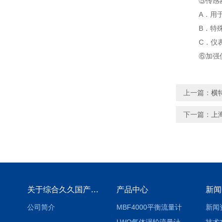
⑤传感器
A．用于现场
B．特殊弹性
C．仪表材料重
⑥加强仪器仪
上一篇：
横
下一篇：
上
关于综合久久国产九一剧情麻豆
产品中心
新闻
公司简介
MBF4000平衡流量计
新闻