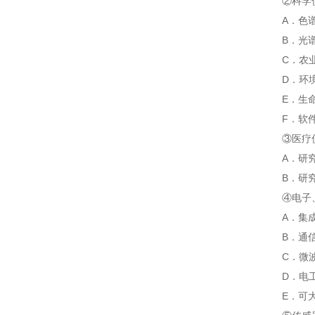
②科学
A．色谱仪器
B．光谱仪器
C．农业和
D．环境与能
E．生命科学
F．软件平台
③医疗
A．研究开
B．研究开发各
④电子
A．集成电
B．通信
C．微波
D．电工自动
E．可大量出